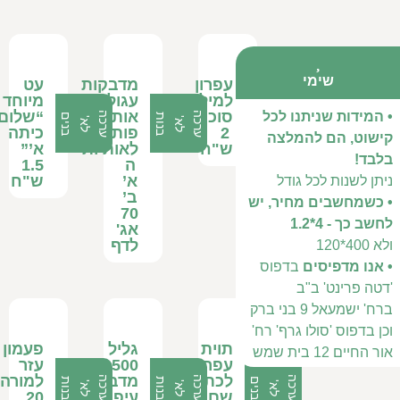
שימי
עפרון
מדבקות
עט
למילוי
עגולות
מיוחד
סוכריות
אות
“שלום
• המידות שניתנו לכל
ע
ר
כ
ה
ל
א
ב
נ
ו
ע
ר
כ
ה
ל
א
ב
נ
ו
ע
ר
כ
ה
ל
א
ב
נ
י
ת
ת
ם
'
'
'
2
פותחת
כיתה
קישוט, הם להמלצה
ש"ח
לאותיות
א’”
בלבד!
ה
1.5
א’
ש"ח
ניתן לשנות לכל גודל
ב’
• כשמחשבים מחיר, יש
70
לחשב כך - 4*1.2
אג'
לדף
ולא 400*120
• אנו מדפיסים
בדפוס
'דטה פרינט' ב"ב
ברח' ישמעאל 9 בני ברק
וכן בדפוס 'סולו גרף' רח'
תוית
גליל
פעמון
אור החיים 12 בית שמש
עפרון
500
עזר
לכתיבת
מדבקות
למורה
ע
ר
כ
ה
ל
א
ב
נ
י
ע
ר
כ
ה
ל
א
ב
נ
ו
ע
ר
כ
ה
ל
א
ב
נ
ו
ם
ת
ת
בדפוס המהיר רח' רשב"י
'
'
'
שם
עיפרון
20