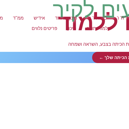
ים לקיר
 ללמוד
' ה' ו'
כיתות ז' ח'
חינוך מיוחד
אידיש
ממ"ד
מק
תלמודי תורה
תיכון
פריטים נלווים
ת הכיתה בצבע, השראה ושמחה
 הכיתה שלך ←