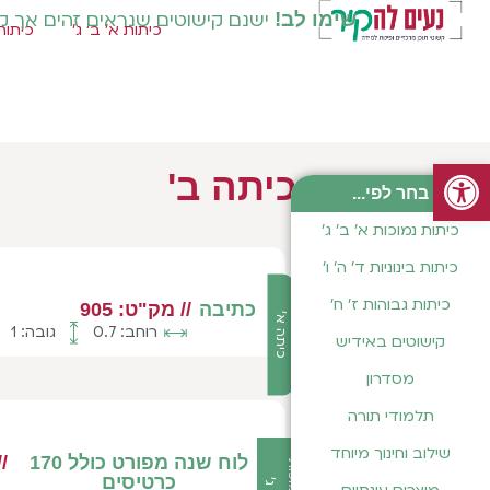
שימו לב!
ישנם קישוטים שנראים זהים אך קיי
כיתות א' ב' ג'
כיתות 
פתח סרגל נגישות
כיתה ב'
בחר לפי...
כיתות נמוכות א' ב' ג'
כיתות בינוניות ד' ה' ו'
כיתות גבוהות ז' ח'
כתיבה
// מק"ט: 905
כיתה א'
רוחב: 0.7
גובה: 1
קישוטים באידיש
מסדרון
תלמודי תורה
שילוב וחינוך מיוחד
לוח שנה מפורט כולל 170
/
כרטיסים