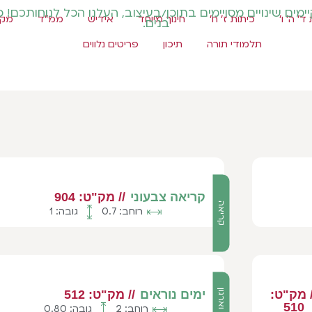
מים שינויים מסויימים בתוכן/בעיצוב, העלנו הכל לנוחותכם! 
ד' ה' ו'
כיתות ז' ח'
חינוך מיוחד
אידיש
ממ"ד
מקצ
בנים.
תלמודי תורה
תיכון
פריטים נלווים
קריאה צבעוני
// מק"ט: 904
קריאה
רוחב: 0.7
גובה: 1
/ מק"ט:
אוירה וארגון
ימים נוראים
// מק"ט: 512
510
רוחב: 2
גובה: 0.80