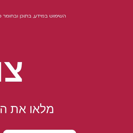
• משלוחים לכל הארץ
השימוש במידע, בתוכן ובחומר כ
(ללא התחייבות
למקומות רחוקים)
בתוספת תשלום למשלוחן
• מתי יהיה מוכן??
בתקופות עומס באזור
שבוע.
צו
בשיגרה תוך יומיים-שלושה.
מומלץ להתארגן מראש,
בכדי לקבל את המוצר
בזמן
מלאו את הט