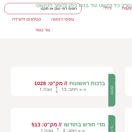
כמו"כ כל קישוט של בנות ניתן להפוך לקישוט
ועות
כללי
טפסי הזמנה
קטלוגים להורדה
צור קשר
ברכות ראשונות
// מק"ט: 1028
יהדות
רוחב: 1.5
גובה: 1
מדי חודש בחודשו
// מק"ט: 513
כיתה ב'
רוחב: 2
גובה: 1