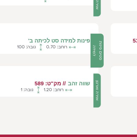
פינות למידה סט לכיתה ב'
ס
ט
י
ם
פ
י
ו
ת
ל
מ
י
ד
רוחב: 0.70
גובה: 100
נ
ה
אוירה וארגון
שווה זהב
// מק"ט: 589
רוחב: 1.20
גובה: 1