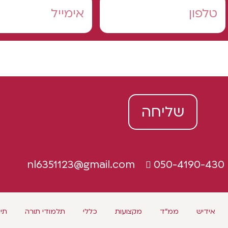
שליחה
nl6351123@gmail.com
050-4190-430
אידיש
ממ"ד
מקצועות
כללי
תלמודי תורה
תיכ