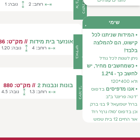
כ
י
ת
ו
ת
נ
מ
ו
כ
ו
ת
א
'
ב
'
ג
'
מוצרים עונתיים
רוחב: 2
גובה: 1
שימי
• המידות שניתנו לכל
אונזער בית מידות
// מק"ט: 536
קישוט, הם להמלצה
ק
י
ש
ו
ט
י
ם
ב
א
י
ד
י
רוחב: 4
גובה: 1.20
ש
בלבד!
ניתן לשנות לכל גודל
• כשמחשבים מחיר, יש
לחשב כך - 4*1.2
ולא 400*120
בונות ונבנות 2
// מק"ט: 880
כיתה ב'
• אנו מדפיסים
בדפוס
רוחב: 1.3
גובה: 4.5
'דטה פרינט' ב"ב
ברח' ישמעאל 9 בני ברק
וכן בדפוס 'סולו גרף' רח'
אור החיים 12 בית שמש
בדפוס המהיר רח' רשב"י
21 מודיעין עילית