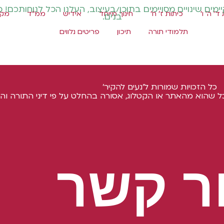
מים שינויים מסויימים בתוכן/בעיצוב, העלנו הכל לנוחותכם! 
ד' ה' ו'
כיתות ז' ח'
חינוך מיוחד
אידיש
ממ"ד
מקצ
בנים.
תלמודי תורה
תיכון
פריטים נלווים
כל הזכויות שמורות ל'נעים להקיר'
ל שהוא מהאתר או הקטלוג, אסורה בהחלט על פי דיני התורה והח
ר קשר