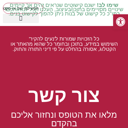
שימו לב!
ישנם קישוטים שנראים זהים אך קיימים
שינויים מסויימים בתוכן/בעיצוב, העלנו הכל לנוחותכם!
כמו"כ כל קישוט של בנות ניתן להפוך לקישוט בנים.
פתח סרגל נגישות
כיתות בינוניות ד' ה' ו'
עטיפות מכיתה ב' ואילך
שילוב וחינוך מיוחד
כיתות נמוכות א' ב' ג'
קישוטים באידיש
מוצרים עונתיים
כיתות גבוהות ז' ח'
כל הזכויות שמורות ל'נעים להקיר'
השימוש במידע, בתוכן ובחומר כל שהוא מהאתר או
הקטלוג, אסורה בהחלט על פי דיני התורה והחוק.
צור קשר
מלאו את הטופס ונחזור אליכם
בהקדם