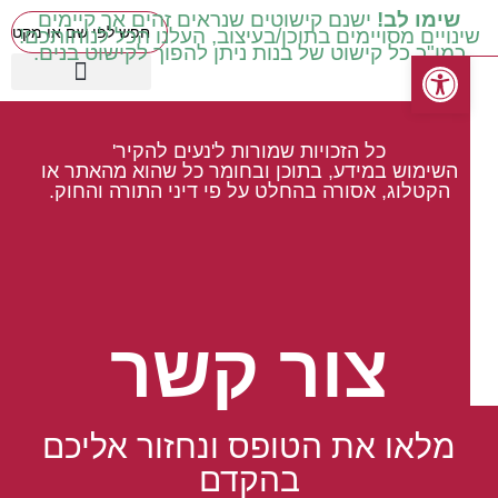
שימו לב!
ישנם קישוטים שנראים זהים אך קיימים
נויים מסויימים בתוכן/בעיצוב, העלנו הכל לנוחותכם!
כמו"כ כל קישוט של בנות ניתן להפוך לקישוט בנים.
פתח סרגל נגישות
כיתות בינוניות ד' ה' ו'
עטיפות מכיתה ב' ואילך
שילוב וחינוך מיוחד
כיתות נמוכות א' ב' ג'
קישוטים באידיש
מוצרים עונתיים
כיתות גבוהות ז' ח'
כל הזכויות שמורות ל'נעים להקיר'
השימוש במידע, בתוכן ובחומר כל שהוא מהאתר או
הקטלוג, אסורה בהחלט על פי דיני התורה והחוק.
צור קשר
מלאו את הטופס ונחזור אליכם
בהקדם