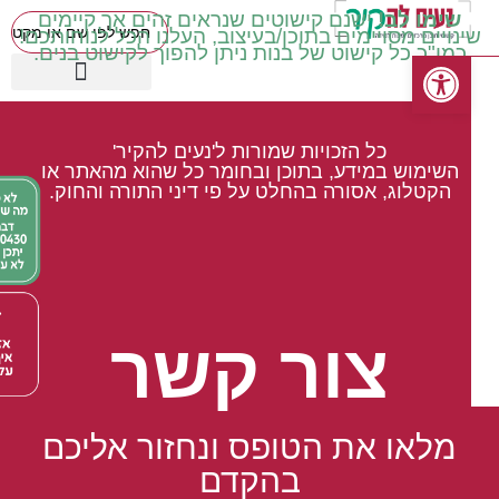
שימו לב!
ישנם קישוטים שנראים זהים אך קיימים
שינויים מסויימים בתוכן/בעיצוב, העלנו הכל לנוחותכם!
כמו"כ כל קישוט של בנות ניתן להפוך לקישוט בנים.
פתח סרגל נגישות
כיתות בינוניות ד' ה' ו'
עטיפות מכיתה ב' ואילך
שילוב וחינוך מיוחד
כיתות נמוכות א' ב' ג'
קישוטים באידיש
מוצרים עונתיים
כיתות גבוהות ז' ח'
כל הזכויות שמורות ל'נעים להקיר'
השימוש במידע, בתוכן ובחומר כל שהוא מהאתר או
הקטלוג, אסורה בהחלט על פי דיני התורה והחוק.
צור קשר
מלאו את הטופס ונחזור אליכם
בהקדם