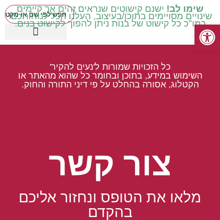
שימו לב!
ישנם קישוטים שנראים זהים אך קיימים
שינויים מסויימים בתוכן/בעיצוב, העלנו הכל לנוחותכם!
כמו"כ כל קישוט של בנות ניתן להפוך לקישוט בנים.
פתח סרגל נגישות
כיתות בינוניות ד' ה' ו'
עטיפות מכיתה ב' ואילך
שילוב וחינוך מיוחד
כיתות נמוכות א' ב' ג'
קישוטים באידיש
מוצרים עונתיים
כיתות גבוהות ז' ח'
כל הזכויות שמורות ל'נעים להקיר'
השימוש במידע, בתוכן ובחומר כל שהוא מהאתר או
הקטלוג, אסורה בהחלט על פי דיני התורה והחוק.
צור קשר
מלאו את הטופס ונחזור אליכם
בהקדם