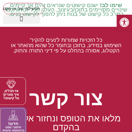
שימו לב!
ישנם קישוטים שנראים זהים אך קיימים
שינויים מסויימים בתוכן/בעיצוב, העלנו הכל לנוחותכם!
כמו"כ כל קישוט של בנות ניתן להפוך לקישוט בנים.
פתח סרגל נגישות
כיתות בינוניות ד' ה' ו'
עטיפות מכיתה ב' ואילך
שילוב וחינוך מיוחד
כיתות נמוכות א' ב' ג'
קישוטים באידיש
מוצרים עונתיים
כיתות גבוהות ז' ח'
כל הזכויות שמורות ל'נעים להקיר'
השימוש במידע, בתוכן ובחומר כל שהוא מהאתר או
הקטלוג, אסורה בהחלט על פי דיני התורה והחוק.
צור קשר
מלאו את הטופס ונחזור אליכם
בהקדם