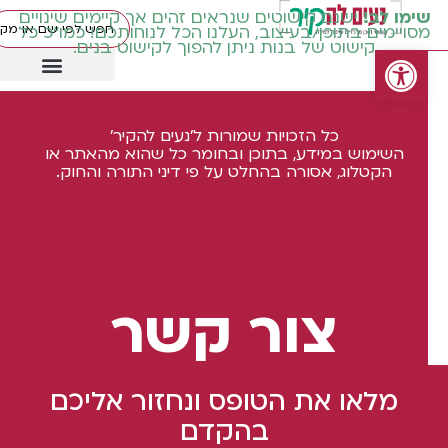
ימו לב!
ישנם קישוטים שנראים זהים אך קיימים שינויים
סויימים בתוכן/בעיצוב, העלנו הכל לנוחותכם! כמו"כ כל
קישוט של בנות ניתן להפוך לקישוט בנים.
פתח סרגל נגישות
כיתות גבוהות ז' ח'
עטיפות מכיתה ב' ואילך
שילוב וחינוך מיוחד
כיתות בינוניות ד' ה' ו'
כיתות נמוכות א' ב' ג'
מוצרים עונתיים
קישוטים באידיש
כל הזכויות שמורות ל'נעים להקיר'
השימוש במידע, בתוכן ובחומר כל שהוא מהאתר או
הקטלוג, אסורה בהחלט על פי דיני התורה והחוק.
צור קשר
מלאו את הטופס ונחזור אליכם
בהקדם