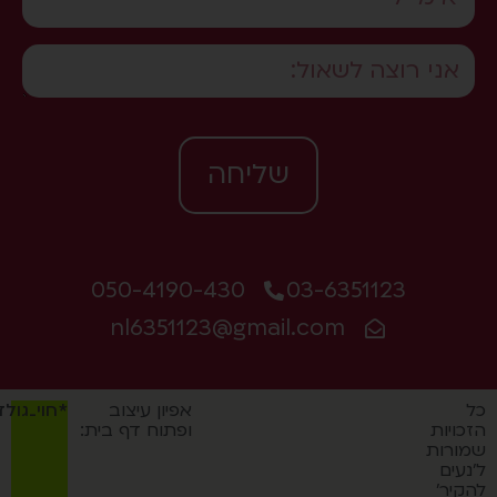
שליחה
050-4190-430
03-6351123
nl6351123@gmail.com
אפיון עיצוב
*חוי_גולדמן
כויות
ופתוח דף בית:
ורות
נעים
קיר'