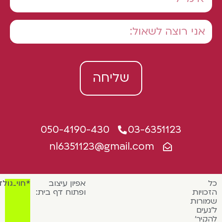
שליחה
050-4190-430
03-6351123
nl6351123@gmail.com
אפיון עיצוב
*חוי_גולדמן
כויות
ופתוח דף בית:
ורות
נעים
קיר'