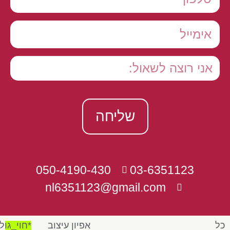
שליחה
050-4190-430
03-6351123
nl6351123@gmail.com
כל
אפיון עיצוב
*חוי_גול