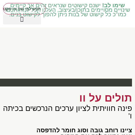
שימו לב!
ישנם קישוטים שנראים זהים אך קיימים
שינויים מסויימים בתוכן/בעיצוב, העלנו הכל לנוחותכם!
כמו"כ כל קישוט של בנות ניתן להפוך לקישוט בנים.
פתח סרגל נגישות
כיתות בינוניות ד' ה' ו'
עטיפות מכיתה ב' ואילך
שילוב וחינוך מיוחד
כיתות נמוכות א' ב' ג'
קישוטים באידיש
מוצרים עונתיים
כיתות גבוהות ז' ח'
תולים על וו
פינה חוויתית לציון ערכים הנרכשים בכיתה
ו'
צײנו רוחב גובה וסוג חומר להדפסה