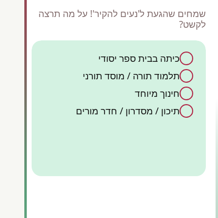
שמחים שהגעת ל'נעים להקיר'! על מה תרצה
לקשט?
כיתה בבית ספר יסודי
כן,
תלמוד תורה / מוסד תורני
ק
קיש
אש
חינוך מיוחד
תיכון / מסדרון / חדר מורים
קישוט