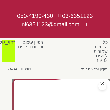
050-4190-430
03-6351123
nl6351123@gmail.com
כל
אפיון עיצוב
*חוי_גול
הזכויות
ופתוח דף בית:
שמורות
ל'נעים
להקיר'
תקנון ומדינות אתר
גינות דוד 4 בני ברק