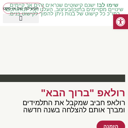
שימו לב!
ישנם קישוטים שנראים זהים אך קיימים
שינויים מסויימים בתוכן/בעיצוב, העלנו הכל לנוחותכם!
כמו"כ כל קישוט של בנות ניתן להפוך לקישוט בנים.
פתח סרגל נגישות
כיתות בינוניות ד' ה' ו'
עטיפות מכיתה ב' ואילך
שילוב וחינוך מיוחד
כיתות נמוכות א' ב' ג'
קישוטים באידיש
מוצרים עונתיים
כיתות גבוהות ז' ח'
רולאפ "ברוך הבא"
רולאפ חביב שמקבל את התלמידים
ומברך אותם להצלחה בשנה חדשה
הזמנה