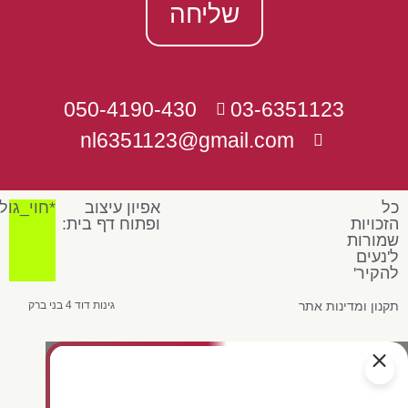
שליחה
050-4190-430
03-6351123
nl6351123@gmail.com
כל
אפיון עיצוב
*חוי_גול
הזכויות
ופתוח דף בית:
שמורות
ל'נעים
להקיר'
תקנון ומדינות אתר
גינות דוד 4 בני ברק