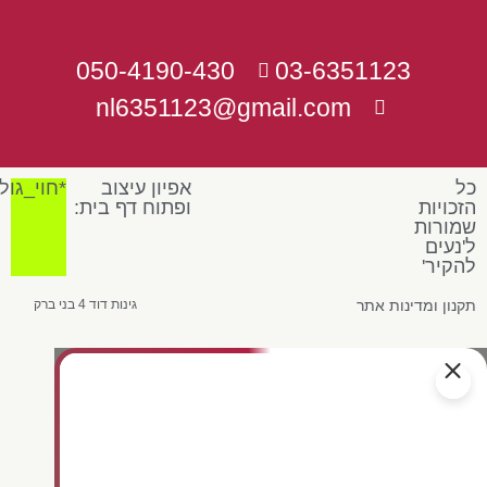
050-4190-430
03-6351123
nl6351123@gmail.com
כל
אפיון עיצוב
*חוי_גול
הזכויות
ופתוח דף בית:
שמורות
ל'נעים
להקיר'
תקנון ומדינות אתר
גינות דוד 4 בני ברק