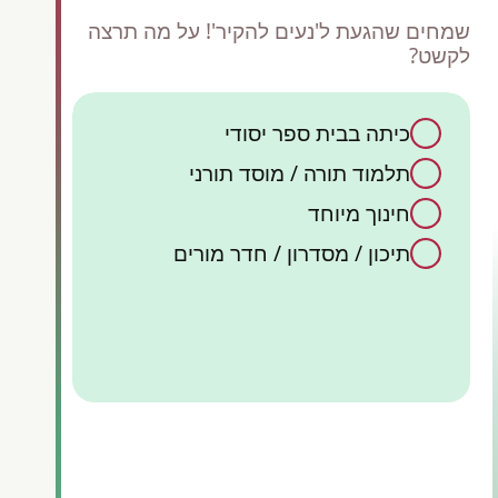
שמחים שהגעת ל'נעים להקיר'! על מה תרצה
לקשט?
כיתה בבית ספר יסודי
כן,
תלמוד תורה / מוסד תורני
ק
קיש
אש
חינוך מיוחד
תיכון / מסדרון / חדר מורים
קישוט