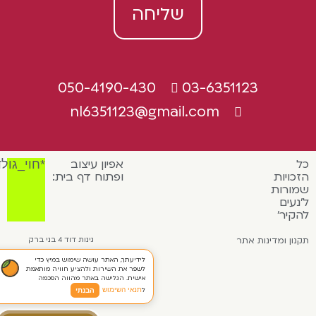
שליחה
050-4190-430
03-6351123
nl6351123@gmail.com
אפיון עיצוב
*חוי_גולדמן
כויות
ופתוח דף בית:
ורות
נעים
קיר'
ון ומדינות אתר
גינות דוד 4 בני ברק
לידיעתך, האתר עושה שימוש במיץ כדי
✕
לשפר את השירות ולהציע חוויה מותאמת
אישית. הגלישה באתר מהווה הסכמה
ל
תנאי השימוש
הבנתי