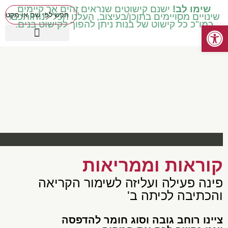
שימו לב!
ישנם קישוטים שנראים זהים אך קיימים
שינויים מסויימים בתוכן/בעיצוב, העלנו הכל לנוחותכם!
כמו"כ כל קישוט של בנות ניתן להפוך לקישוט בנים.
פתח סרגל נגישות
כיתות בינוניות ד' ה' ו'
עטיפות מכיתה ב' ואילך
שילוב וחינוך מיוחד
כיתות נמוכות א' ב' ג'
קישוטים באידיש
מוצרים עונתיים
כיתות גבוהות ז' ח'
קוראות וממריאות
פינה פעילה ועליזה לשימור הקריאה
והכתיבה לכיתה ב'
צײנו רוחב גובה וסוג חומר להדפסה