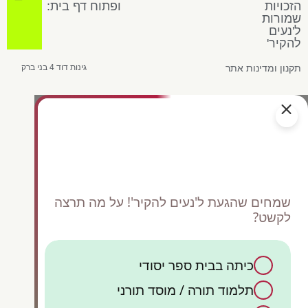
הזכויות
ופתוח דף בית:
שמורות
ל'נעים
להקיר'
תקנון ומדינות אתר
גינות דוד 4 בני ברק
שמחים שהגעת ל'נעים להקיר'! על מה תרצה
לקשט?
כיתה בבית ספר יסודי
כן,
תלמוד תורה / מוסד תורני
ק
קיש
אש