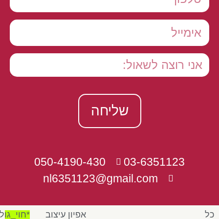
שליחה
050-4190-430
03-6351123
nl6351123@gmail.com
כל
אפיון עיצוב
*חוי_גול