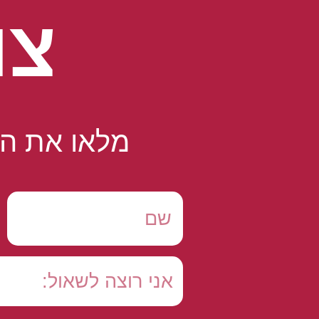
צו
מלאו את הט