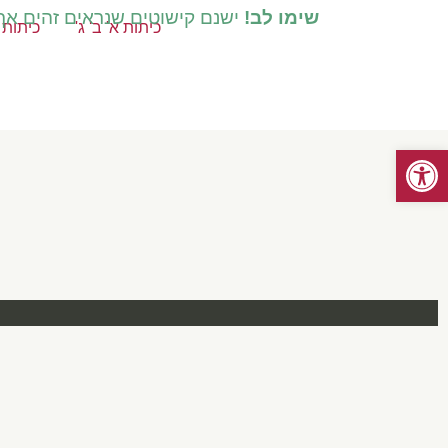
שימו לב!
ישנם קישוטים שנראים זהים אך ק
כיתות א' ב' ג'
כיתות ד
פתח סרגל נגישות