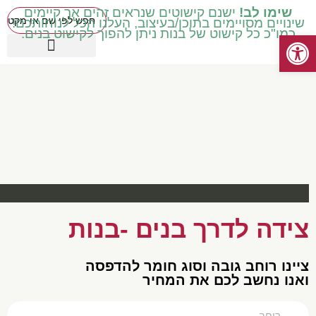
שימו לב!
ישנם קישוטים שנראים זהים אך קיימים
שינויים מסויימים בתוכן/בעיצוב, העלנו הכל לנוחותכם!
כמו"כ כל קישוט של בנות ניתן להפוך לקישוט בנים.
פתח סרגל נגישות
כיתות בינוניות ד' ה' ו'
עטיפות מכיתה ב' ואילך
שילוב וחינוך מיוחד
כיתות נמוכות א' ב' ג'
קישוטים באידיש
מוצרים עונתיים
כיתות גבוהות ז' ח'
צידה לדרך בנים -בנות
צײנו רוחב גובה וסוג חומר להדפסה
ואנו נחשב לכם את המחיר