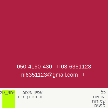
050-4190-430
03-6351123
nl6351123@gmail.com
כל
אפיון עיצוב
*חוי_גול
הזכויות
ופתוח דף בית:
שמורות
ל'נעים