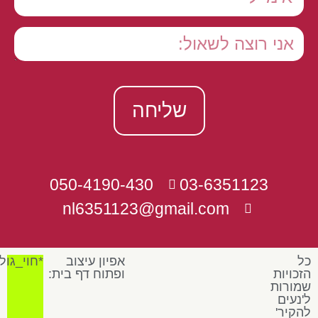
שליחה
050-4190-430
03-6351123
nl6351123@gmail.com
כל
אפיון עיצוב
*חוי_גול
הזכויות
ופתוח דף בית:
לידיעתך, האתר עושה שימוש במיץ כדי
✕
שמורות
לשפר את השירות ולהציע חוויה מותאמת
אישית. הגלישה באתר מהווה הסכמה
ל'נעים
ל
תנאי השימוש
הבנתי
להקיר'