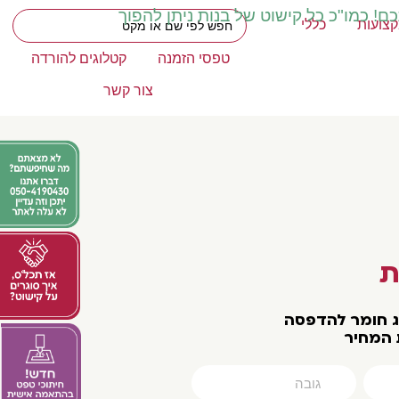
כם! כמו"כ כל קישוט של בנות ניתן להפוך
צועות
כללי
טפסי הזמנה
קטלוגים להורדה
צור קשר
ת
וג חומר להדפסה
 המחיר