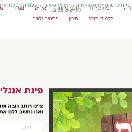
ימים שינויים מסויימים בתוכן/בעיצוב, העלנו הכל לנוחות
' ה' ו'
כיתות ז' ח'
חינוך מיוחד
אידיש
ממ"ד
מק
לקישוט בנים.
תלמודי תורה
תיכון
פריטים נלווים
פינת אנגלי
צײנו רוחב גובה וס
ואנו נחשב לכם את