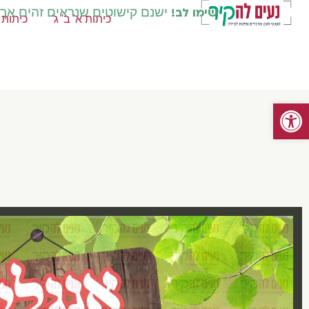
שימו לב!
ישנם קישוטים שנראים זהים אך קי
כיתות א' ב' ג'
כיתות ד
פתח סרגל נגישות