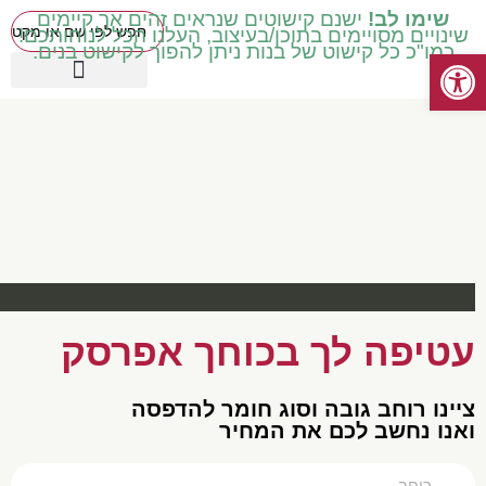
שימו לב!
ישנם קישוטים שנראים זהים אך קיימים
שינויים מסויימים בתוכן/בעיצוב, העלנו הכל לנוחותכם!
כמו"כ כל קישוט של בנות ניתן להפוך לקישוט בנים.
פתח סרגל נגישות
כיתות בינוניות ד' ה' ו'
עטיפות מכיתה ב' ואילך
שילוב וחינוך מיוחד
כיתות נמוכות א' ב' ג'
קישוטים באידיש
מוצרים עונתיים
כיתות גבוהות ז' ח'
עטיפה לך בכוחך אפרסק
צײנו רוחב גובה וסוג חומר להדפסה
ואנו נחשב לכם את המחיר