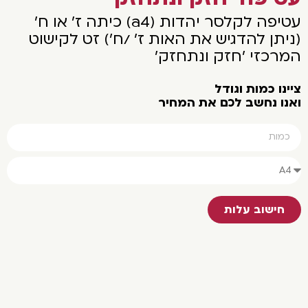
עטיפה לקלסר יהדות (a4) כיתה ז' או ח'
יתן להדגיש את האות ז' /ח') זט לקישוט
מרכזי 'חזק ונתחזק'
נו כמות וגודל
נו נחשב לכם את המחיר
חישוב עלות