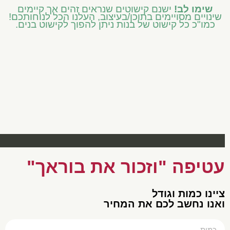
שימו לב!
ישנם קישוטים שנראים זהים אך קיימים
שינויים מסויימים בתוכן/בעיצוב, העלנו הכל לנוחותכם!
כמו"כ כל קישוט של בנות ניתן להפוך לקישוט בנים.
פתח סרגל נגישות
כיתות בינוניות ד' ה' ו'
עטיפות מכיתה ב' ואילך
שילוב וחינוך מיוחד
כיתות נמוכות א' ב' ג'
קישוטים באידיש
מוצרים עונתיים
כיתות גבוהות ז' ח'
עטיפה "וזכור את בוראך"
צײנו כמות וגודל
ואנו נחשב לכם את המחיר