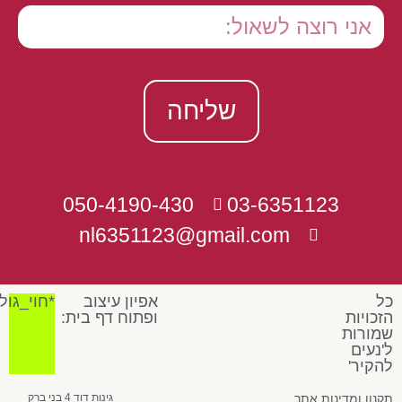
שליחה
050-4190-430
03-6351123
nl6351123@gmail.com
כל
אפיון עיצוב
*חוי_גול
הזכויות
ופתוח דף בית:
שמורות
ל'נעים
להקיר'
תקנון ומדינות אתר
גינות דוד 4 בני ברק