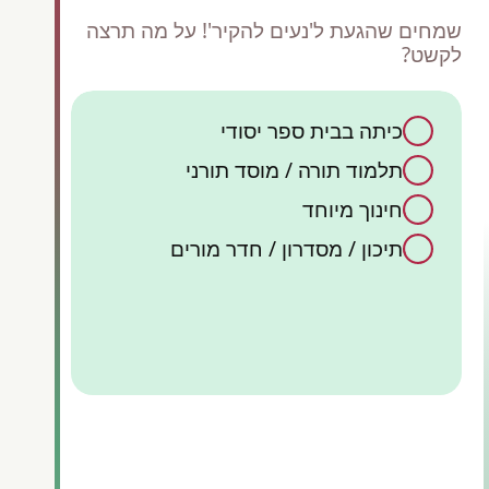
שמחים שהגעת ל'נעים להקיר'! על מה תרצה
לקשט?
כיתה בבית ספר יסודי
כן,
תלמוד תורה / מוסד תורני
ק
קיש
אש
חינוך מיוחד
תיכון / מסדרון / חדר מורים
קישוט