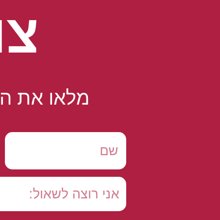
צו
מלאו את הט