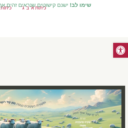
שימו לב!
ישנם קישוטים שנראים זהים אך ק
כיתות א' ב' ג'
כיתות ד
פתח סרגל נגישות