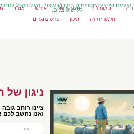
יימים שינויים מסויימים בתוכן/בעיצוב, העלנו הכל לנוחות
' ה' ו'
כיתות ז' ח'
חינוך מיוחד
אידיש
ממ"ד
מק
לקישוט בנים.
תלמודי תורה
תיכון
פריטים נלווים
ניגון של ר
צײנו רוחב גובה 
ואנו נחשב לכם 