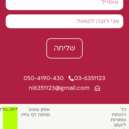
שליחה
050-4190-430
03-6351123
nl6351123@gmail.com
אפיון עיצוב
*חוי_גולדמן
כויות
ופתוח דף בית:
ורות
נעים