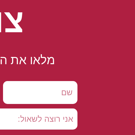
צו
מלאו את הט