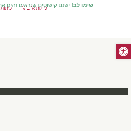
שימו לב!
ישנם קישוטים שנראים זהים אך ק
כיתות א' ב' ג'
כיתות ד
פתח סרגל נגישות