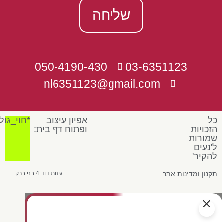
שליחה
050-4190-430
03-6351123
nl6351123@gmail.com
כל
אפיון עיצוב
*חוי_גול
הזכויות
ופתוח דף בית:
שמורות
ל'נעים
להקיר'
תקנון ומדינות אתר
גינות דוד 4 בני ברק