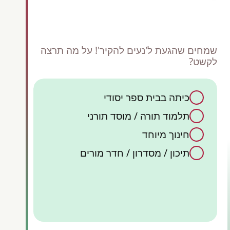
שמחים שהגעת ל'נעים להקיר'! על מה תרצה
לקשט?
כיתה בבית ספר יסודי
כן,
תלמוד תורה / מוסד תורני
ק
קיש
אש
חינוך מיוחד
תיכון / מסדרון / חדר מורים
קישוט