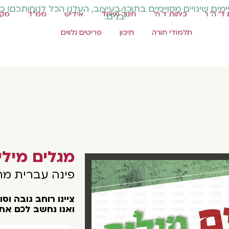
ים שינויים מסויימים בתוכן/בעיצוב, העלנו הכל לנוחותכם! כ
ד' ה' ו'
כיתות ז' ח'
חינוך מיוחד
אידיש
ממ"ד
מקצ
בנים.
תלמודי תורה
תיכון
פריטים נלווים
מגלים מילי
פינה עברית מ
צײנו רוחב גובה וס
ואנו נחשב לכם את