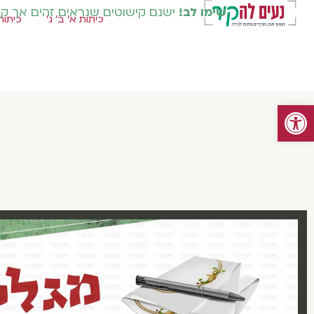
שימו לב!
ישנם קישוטים שנראים זהים אך קיימ
כיתות א' ב' ג'
כיתות 
פתח סרגל נגישות