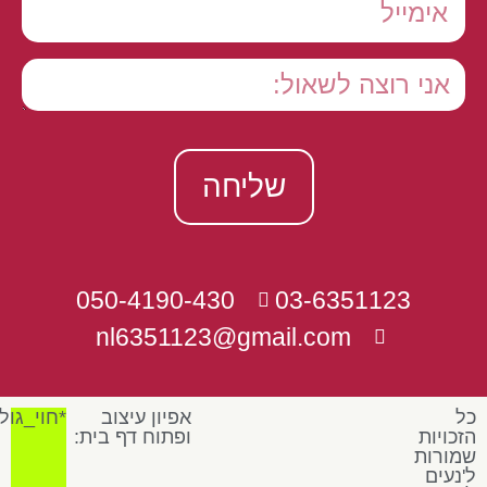
שליחה
050-4190-430
03-6351123
nl6351123@gmail.com
כל
אפיון עיצוב
*חוי_גול
הזכויות
ופתוח דף בית:
שמורות
ל'נעים