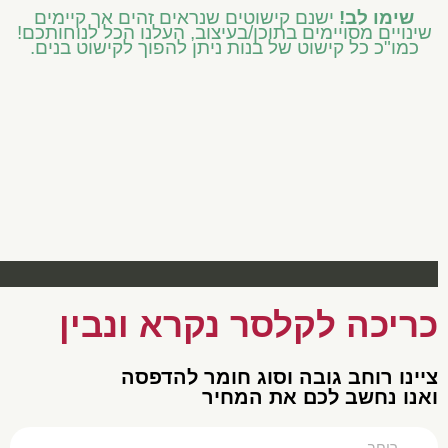
שימו לב!
ישנם קישוטים שנראים זהים אך קיימים
שינויים מסויימים בתוכן/בעיצוב, העלנו הכל לנוחותכם!
כמו"כ כל קישוט של בנות ניתן להפוך לקישוט בנים.
פתח סרגל נגישות
כיתות בינוניות ד' ה' ו'
עטיפות מכיתה ב' ואילך
שילוב וחינוך מיוחד
כיתות נמוכות א' ב' ג'
קישוטים באידיש
מוצרים עונתיים
כיתות גבוהות ז' ח'
כריכה לקלסר נקרא ונבין
צײנו רוחב גובה וסוג חומר להדפסה
ואנו נחשב לכם את המחיר