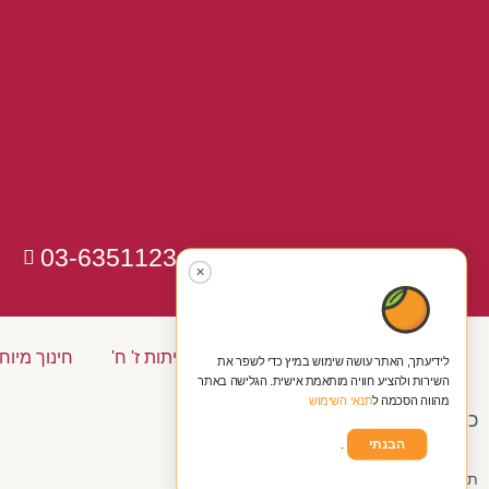
03-6351123
✕
כיתות א' ב' ג'
כיתות ד' ה' ו'
כיתות ז' ח'
חינוך מיוח
לידיעתך, האתר עושה שימוש במיץ כדי לשפר את
השירות ולהציע חוויה מותאמת אישית. הגלישה באתר
מהווה הסכמה ל
תנאי השימוש
כל הזכויות שמורות ל'נעים להקיר'
הבנתי
.
תקנון ומדינות אתר