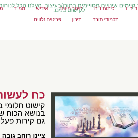
יימים שינויים מסויימים בתוכן/בעיצוב, העלנו הכל לנוחות
' ה' ו'
כיתות ז' ח'
חינוך מיוחד
אידיש
ממ"ד
מק
לקישוט בנים.
תלמודי תורה
תיכון
פריטים נלווים
כח לעשות 
קישוט חלומי בק
בנושא הכוח שק
גם קירות פעלי
צײנו רוחב גובה 