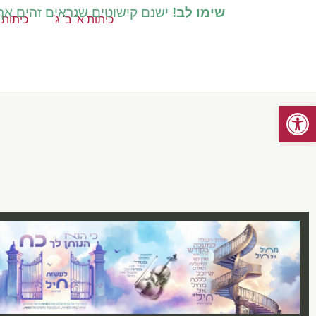
שימו לב!
ישנם קישוטים שנראים זהים אך ק
כיתות א' ב' ג'
כיתות ד
פתח סרגל נגישות