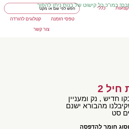
כם! כמו"כ כל קישוט של בנות ניתן להפוך
צועות
כללי
טפסי הזמנה
קטלוגים להורדה
צור קשר
חיל 2
ו חדיש , נק ומעניין
יבלנו מהבורא ישנם
ם סט
וסוג חומר להדפסה