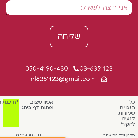
שליחה
050-4190-430
03-6351123
nl6351123@gmail.com
אפיון עיצוב
*חוי_גולדמן
כויות
ופתוח דף בית:
ורות
נעים
קיר'
נון ומדינות אתר
גינות דוד 4 בני ברק