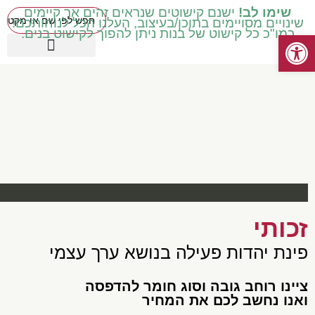
שימו לב!
ישנם קישוטים שנראים זהים אך קיימים
שינויים מסויימים בתוכן/בעיצוב, העלנו הכל לנוחותכם!
כמו"כ כל קישוט של בנות ניתן להפוך לקישוט בנים.
פתח סרגל נגישות
כיתות בינוניות ד' ה' ו'
עטיפות מכיתה ב' ואילך
שילוב וחינוך מיוחד
כיתות נמוכות א' ב' ג'
קישוטים באידיש
מוצרים עונתיים
כיתות גבוהות ז' ח'
זכותי
פינת יהדות פעילה בנושא ערך עצמי
צײנו רוחב גובה וסוג חומר להדפסה
ואנו נחשב לכם את המחיר