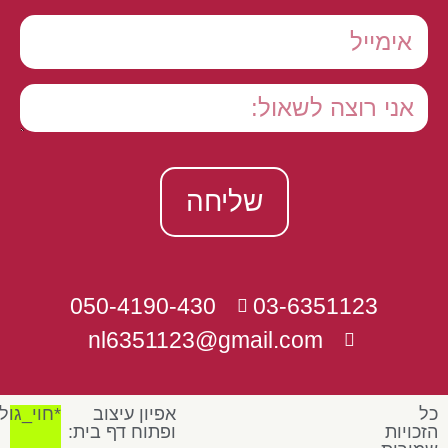
שליחה
050-4190-430
03-6351123
nl6351123@gmail.com
כל
אפיון עיצוב
*חוי_גול
הזכויות
ופתוח דף בית: