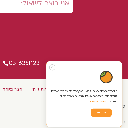
03-6351123
✕
כיתות א' ב' ג'
כיתות ד' ה' ו'
כיתות ז' ח'
חינוך מיוחד
לידיעתך, האתר עושה שימוש במיץ כדי לשפר את השירות
ולהציע חוויה מותאמת אישית. הגלישה באתר מהווה
הסכמה ל
תנאי השימוש
כל הזכויות שמורות ל'נעים להקיר'
הבנתי
.
תקנון ומדינות אתר