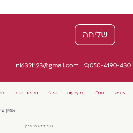
שליחה
nl6351123@gmail.com
050-4190-430
אידיש
ממ"ד
מקצועות
כללי
תלמודי תורה
תיכ
אפיון עי
גינות דוד 4 בני ברק