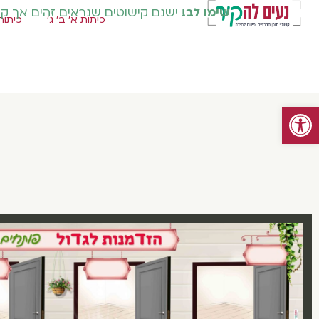
שימו לב!
ישנם קישוטים שנראים זהים אך קיימ
כיתות א' ב' ג'
כיתות 
פתח סרגל נגישות