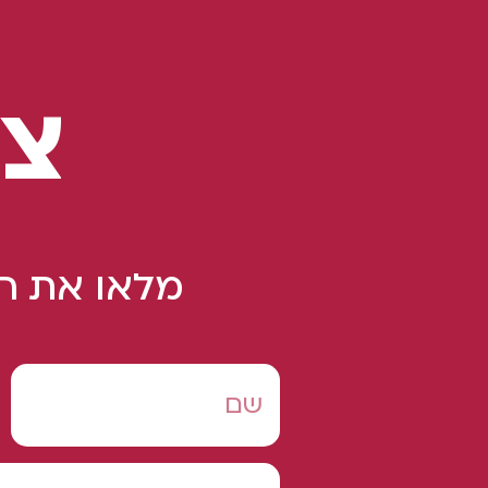
צו
מלאו את הט