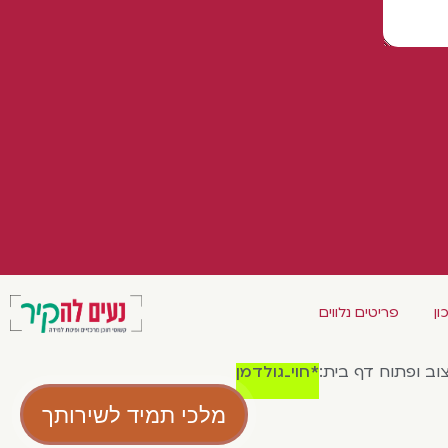
ון
פריטים נלווים
צוב ופתוח דף בית:
*חוי_גולדמן
מלכי תמיד לשירותך