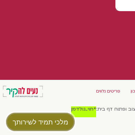
ון
פריטים נלווים
צוב ופתוח דף בית:
*חוי_גולדמן
מלכי תמיד לשירותך