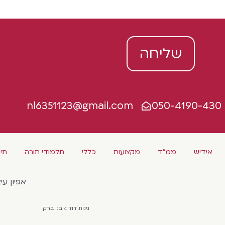
שליחה
nl6351123@gmail.com
050-4190-430
אידיש
ממ"ד
מקצועות
כללי
תלמודי תורה
תיכ
אפיון עי
גינות דוד 4 בני ברק