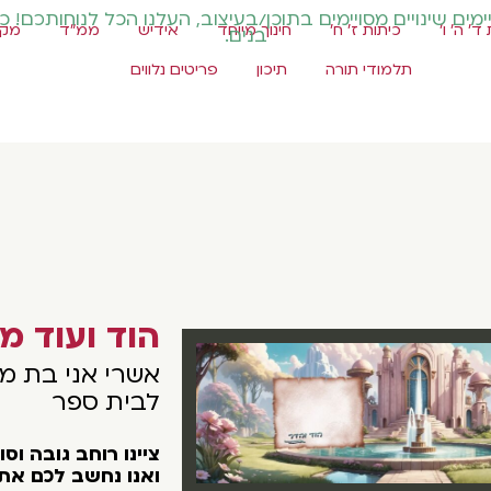
ים שינויים מסויימים בתוכן/בעיצוב, העלנו הכל לנוחותכם! כ
ד' ה' ו'
כיתות ז' ח'
חינוך מיוחד
אידיש
ממ"ד
מקצ
בנים.
תלמודי תורה
תיכון
פריטים נלווים
הוד ועוד מב
אשרי אני בת מל
לבית ספר
צײנו רוחב גובה וס
ואנו נחשב לכם את