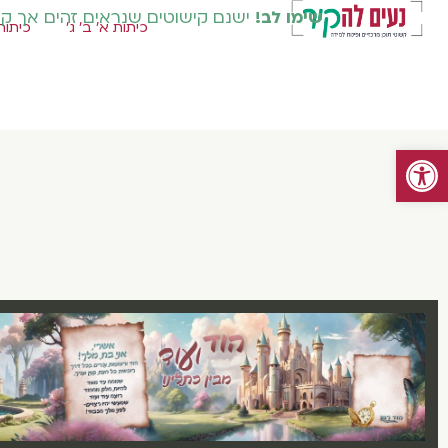
שימו לב!
ישנם קישוטים שנראים זהים אך קיימ
כיתות א' ב' ג'
כיתות 
פתח סרגל נגישות