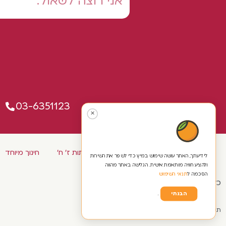
03-6351123
✕
כיתות א' ב' ג'
כיתות ד' ה' ו'
כיתות ז' ח'
חינוך מיוחד
לידיעתך, האתר עושה שימוש במיץ כדי לשפר את השירות
ולהציע חוויה מותאמת אישית. הגלישה באתר מהווה
הסכמה ל
תנאי השימוש
כל הזכויות שמורות ל'נעים להקיר'
הבנתי
.
תקנון ומדינות אתר