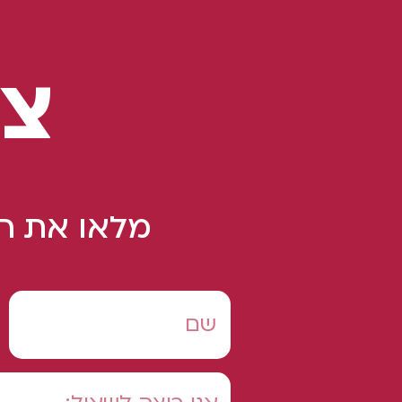
צו
מלאו את הט