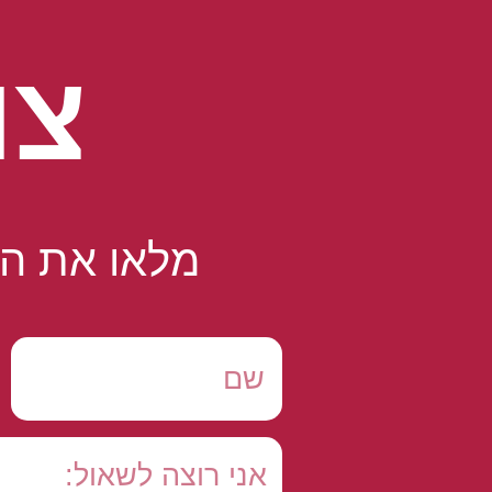
צו
מלאו את הט