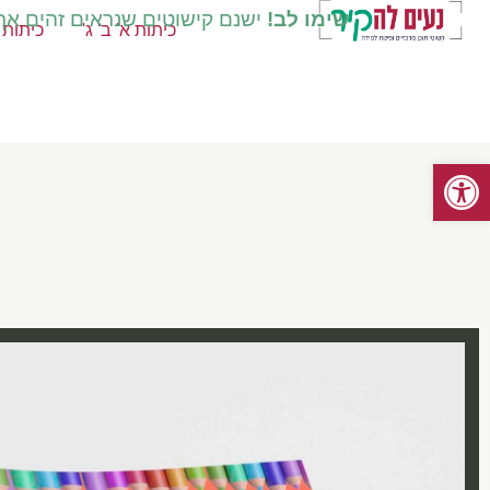
שימו לב!
ישנם קישוטים שנראים זהים אך ק
כיתות א' ב' ג'
כיתות ד
פתח סרגל נגישות