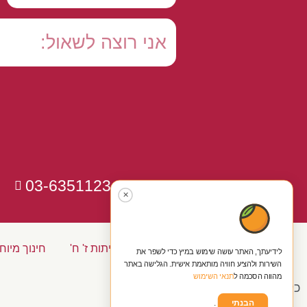
03-6351123
✕
כיתות א' ב' ג'
כיתות ד' ה' ו'
כיתות ז' ח'
חינוך מיוח
לידיעתך, האתר עושה שימוש במיץ כדי לשפר את
השירות ולהציע חוויה מותאמת אישית. הגלישה באתר
מהווה הסכמה ל
תנאי השימוש
כל הזכויות שמורות ל'נעים להקיר'
הבנתי
.