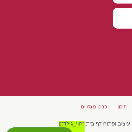
תיכון
פריטים נלווים
 עיצוב ופתוח דף בית:
*חוי_גולדמן