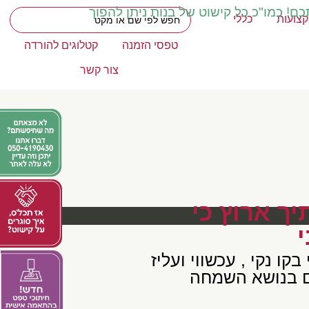
כם! כמו"כ כל קישוט של בנות ניתן להפוך
צועות
כללי
טפסי הזמנה
קטלוגים להורדה
צור קשר
יך ארוץ כי
קו נקי , עכשווי ועליז
ים בנושא השמחה