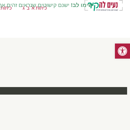
שימו לב!
ישנם קישוטים שנראים זהים אך ק
כיתות א' ב' ג'
כיתות ד
פתח סרגל נגישות