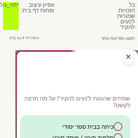
כל
אפיון עיצוב
*חוי_גול
הזכויות
ופתוח דף בית:
שמורות
ל'נעים
להקיר'
תקנון ומדינות אתר
גינות דוד 4 בני ברק
שמחים שהגעת ל'נעים להקיר'! על מה תרצה
לקשט?
כיתה בבית ספר יסודי
כן,
תלמוד תורה / מוסד תורני
ק
קיש
אש