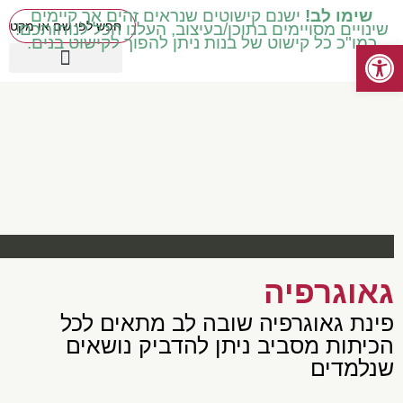
שימו לב!
ישנם קישוטים שנראים זהים אך קיימים
שינויים מסויימים בתוכן/בעיצוב, העלנו הכל לנוחותכם!
כמו"כ כל קישוט של בנות ניתן להפוך לקישוט בנים.
פתח סרגל נגישות
כיתות בינוניות ד' ה' ו'
עטיפות מכיתה ב' ואילך
שילוב וחינוך מיוחד
כיתות נמוכות א' ב' ג'
קישוטים באידיש
מוצרים עונתיים
כיתות גבוהות ז' ח'
גאוגרפיה
פינת גאוגרפיה שובה לב מתאים לכל
הכיתות מסביב ניתן להדביק נושאים
שנלמדים