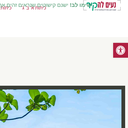
שימו לב!
ישנם קישוטים שנראים זהים אך ק
כיתות א' ב' ג'
כיתות ד
פתח סרגל נגישות