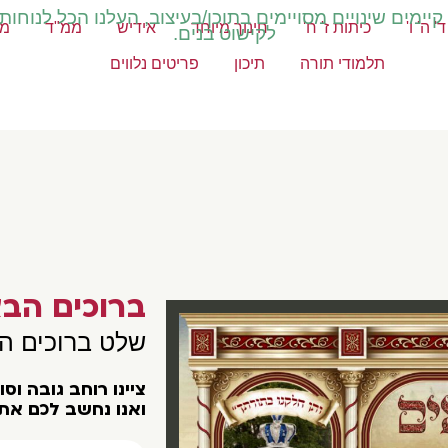
ימים שינויים מסויימים בתוכן/בעיצוב, העלנו הכל לנוחות
' ה' ו'
כיתות ז' ח'
חינוך מיוחד
אידיש
ממ"ד
מק
לקישוט בנים.
תלמודי תורה
תיכון
פריטים נלווים
ברוכים הבא
שלט ברוכים ה
צײנו רוחב גובה וס
ואנו נחשב לכם את