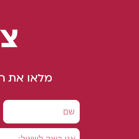
צו
מלאו את הט