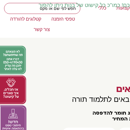
כם! כמו"כ כל קישוט של בנות ניתן להפוך
צועות
כללי
טפסי הזמנה
קטלוגים להורדה
צור קשר
ים
באים לתלמוד תורה
וג חומר להדפסה
 המחיר