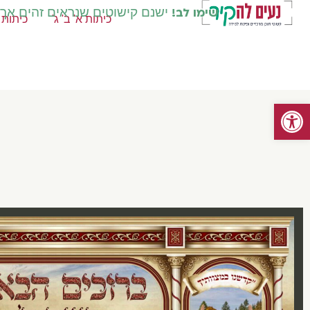
שימו לב!
ישנם קישוטים שנראים זהים אך קי
כיתות א' ב' ג'
כיתות ד
פתח סרגל נגישות