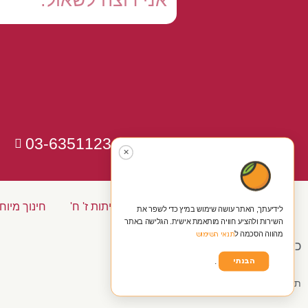
03-6351123
✕
כיתות א' ב' ג'
כיתות ד' ה' ו'
כיתות ז' ח'
חינוך מיוח
לידיעתך, האתר עושה שימוש במיץ כדי לשפר את
השירות ולהציע חוויה מותאמת אישית. הגלישה באתר
מהווה הסכמה ל
תנאי השימוש
כל הזכויות שמורות ל'נעים להקיר'
הבנתי
.
תקנון ומדינות אתר