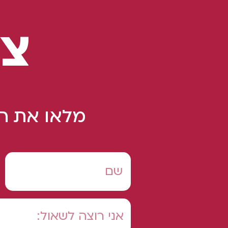
צו
מלאו את הט