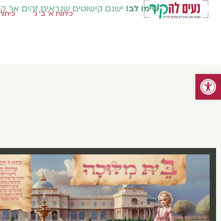
שימו לב!
ישנם קישוטים שנראים זהים אך קיימ
כיתות א' ב' ג'
כיתות 
פתח סרגל נגישות