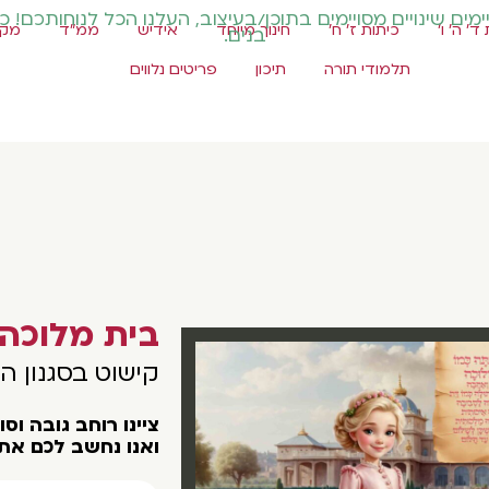
ים שינויים מסויימים בתוכן/בעיצוב, העלנו הכל לנוחותכם! כ
ד' ה' ו'
כיתות ז' ח'
חינוך מיוחד
אידיש
ממ"ד
מקצ
בנים.
תלמודי תורה
תיכון
פריטים נלווים
בית מלוכה
קישוט בסגנון ה
צײנו רוחב גובה וס
ואנו נחשב לכם את