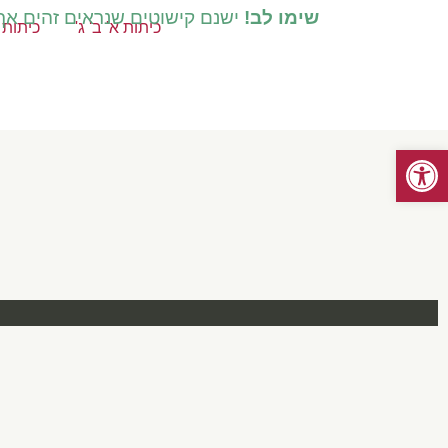
שימו לב!
ישנם קישוטים שנראים זהים אך ק
כיתות א' ב' ג'
כיתות ד
פתח סרגל נגישות