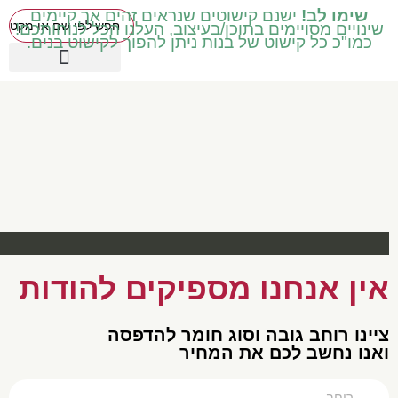
שימו לב!
ישנם קישוטים שנראים זהים אך קיימים
שינויים מסויימים בתוכן/בעיצוב, העלנו הכל לנוחותכם!
כמו"כ כל קישוט של בנות ניתן להפוך לקישוט בנים.
פתח סרגל נגישות
כיתות בינוניות ד' ה' ו'
עטיפות מכיתה ב' ואילך
שילוב וחינוך מיוחד
כיתות נמוכות א' ב' ג'
קישוטים באידיש
מוצרים עונתיים
כיתות גבוהות ז' ח'
אין אנחנו מספיקים להודות
צײנו רוחב גובה וסוג חומר להדפסה
ואנו נחשב לכם את המחיר