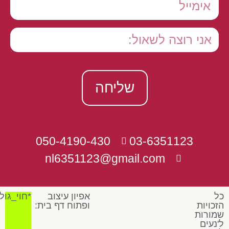
שליחה
050-4190-430
03-6351123
nl6351123@gmail.com
כל
אפיון עיצוב
*חוי_גול
הזכויות
ופתוח דף בית:
שמורות
ל'נעים