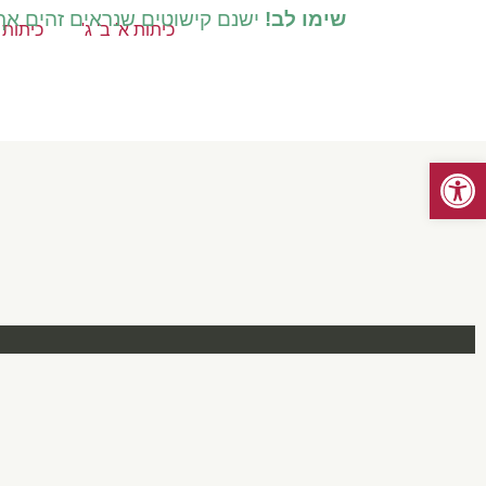
שימו לב!
ישנם קישוטים שנראים זהים אך ק
כיתות א' ב' ג'
כיתות ד
פתח סרגל נגישות