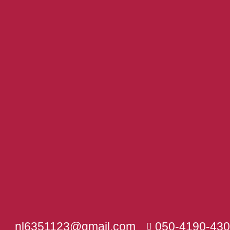
nl6351123@gmail.com
050-4190-430