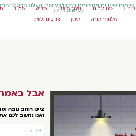
ימים שינויים מסויימים בתוכן/בעיצוב, העלנו הכל לנוחות
' ה' ו'
כיתות ז' ח'
חינוך מיוחד
אידיש
ממ"ד
מק
לקישוט בנים.
תלמודי תורה
תיכון
פריטים נלווים
אבל באמת 
צײנו רוחב גובה וס
ואנו נחשב לכם את