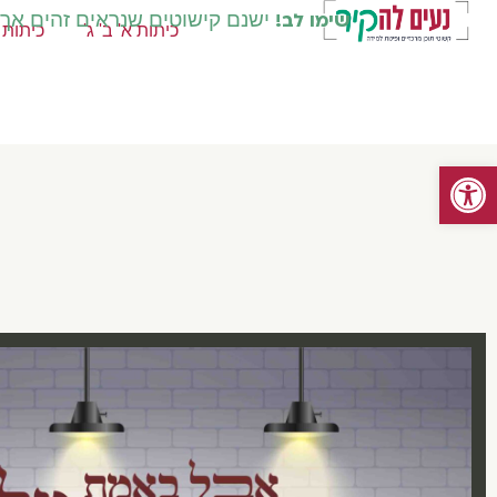
שימו לב!
ישנם קישוטים שנראים זהים אך קי
כיתות א' ב' ג'
כיתות ד
פתח סרגל נגישות