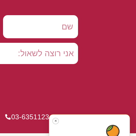
03-6351123
✕