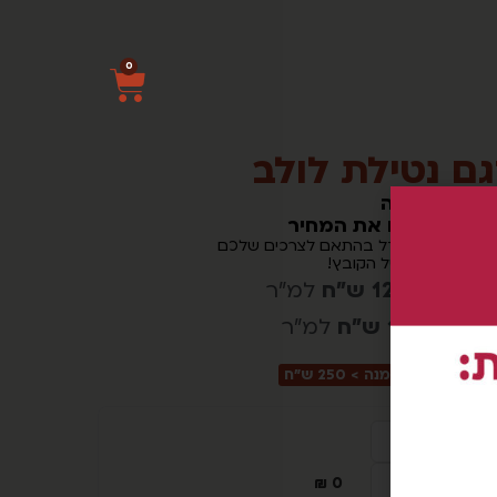
0
ם נטילת לולב
ו רוחב וגובה
ו נחשב לכם את המחיר
 משנים את הגודל בהתאם לצרכים שלכם
בן-ללא עיוות של הקובץ!
"ר:
125 ש"ח
למ"ר
105 ש"ח
למ"ר
ר מינימום להזמנה > 250 ש"ח
₪
0