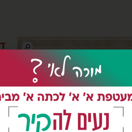
דג
צײנ
ואנ
אנו
כמו
עד 10 מ
מ10 מ"ר:
מחי