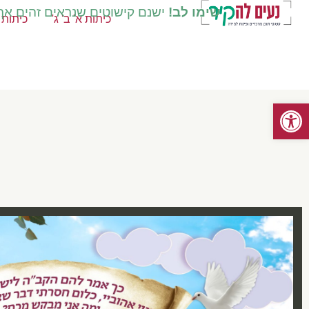
שימו לב!
ישנם קישוטים שנראים זהים אך ק
כיתות א' ב' ג'
כיתות ד
פתח סרגל נגישות